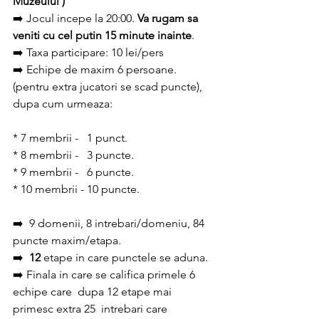
Muzeului )
➡️ Jocul incepe la 20:00. 
Va rugam sa 
veniti cu cel putin 15 minute inainte
.
➡️ Taxa participare: 10 lei/pers
➡️ Echipe de maxim 6 persoane. 
(pentru extra jucatori se scad puncte), 
dupa cum urmeaza:
* 7 membrii -   1 punct.
* 8 membrii -   3 puncte.
* 9 membrii -   6 puncte.
* 10 membrii - 10 puncte.
➡️  9 domenii, 8 intrebari/domeniu, 84 
puncte maxim/etapa.
➡️  
12
 etape in care punctele se aduna.
➡️ Finala in care se califica primele 6 
echipe care  dupa 12 etape mai 
primesc extra 25  intrebari care 