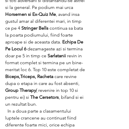
si toti adversarii si distantandu-se astfel 
si la general. Pe podium mai urca 
Horsemen si Ex-Quiz Me
, avand insa 
gustul amar al diferentei mari, in timp 
ce pe 4 
Stringer Bells
 continua sa bata 
la poarta podiumului, fiind foarte 
aproape si de aceasta data. 
Echipa De 
Pe Locul 6
 dezamageste azi si termina 
doar pe 5 in timp ce 
Sarlatanii
 revin in 
format complet si termina pe un bine-
meritat loc 6. Top 10 este completat de
Biceps,Triceps, Racheta
 care revine 
dupa o etapa in care au fost absenti, 
Group Therapy
( revenire in top 10 si 
pentru ei) si 
The Cersetors
, bifand si ei 
un rezultat bun. 
  In a doua parte a clasamentului 
luptele crancene au continuat fiind 
diferente foarte mici, orice echipa 