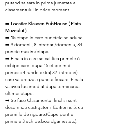
putand sa sara in prima jumatate a 
clasamentului in orice moment.
➡️ 
Locatie: Klausen PubHouse ( Piata 
Muzeului )
➡️
 15
 etape in care punctele se aduna.
➡️ 9 domenii, 8 intrebari/domeniu, 84 
puncte maxim/etapa.
➡️ Finala in care se califica primele 6 
echipe care  dupa 15 etape mai 
primesc 4 runde extra( 32  intrebari)  
care valoreaza 5 puncte fiecare. Finala 
va avea loc imediat dupa terminarea 
ultimei etape.
➡️ Se face Clasamentul final si sunt 
desemnati castigatorii  Editiei nr. 5, cu 
premiile de rigoare.(Cupe pentru 
primele 3 echipe,boardgames,etc).