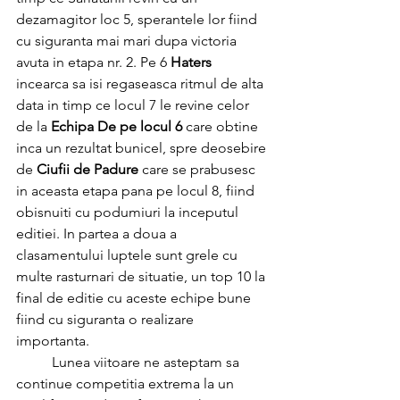
dezamagitor loc 5, sperantele lor fiind 
cu siguranta mai mari dupa victoria 
avuta in etapa nr. 2. Pe 6 
Haters
incearca sa isi regaseasca ritmul de alta 
data in timp ce locul 7 le revine celor 
de la 
Echipa De pe locul 6
 care obtine 
inca un rezultat bunicel, spre deosebire 
de 
Ciufii de Padure
 care se prabusesc 
in aceasta etapa pana pe locul 8, fiind 
obisnuiti cu podumiuri la inceputul 
editiei. In partea a doua a 
clasamentului luptele sunt grele cu 
multe rasturnari de situatie, un top 10 la 
final de editie cu aceste echipe bune 
fiind cu siguranta o realizare 
importanta. 
	Lunea viitoare ne asteptam sa 
continue competitia extrema la un 