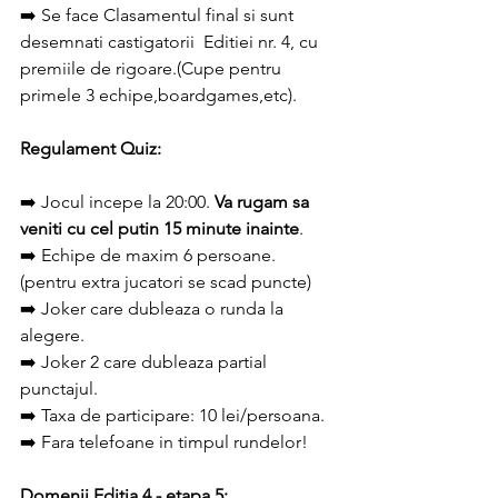
➡️ Se face Clasamentul final si sunt 
desemnati castigatorii  Editiei nr. 4, cu 
premiile de rigoare.(Cupe pentru 
primele 3 echipe,boardgames,etc).
Regulament Quiz:
➡️ Jocul incepe la 20:00. 
Va rugam sa 
veniti cu cel putin 15 minute inainte
.
➡️ Echipe de maxim 6 persoane. 
(pentru extra jucatori se scad puncte)
➡️ Joker care dubleaza o runda la 
alegere.
➡️ Joker 2 care dubleaza partial 
punctajul.
➡️ Taxa de participare: 10 lei/persoana.
➡️ Fara telefoane in timpul rundelor!
Domenii Editia 4 - etapa 5: