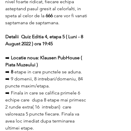
nivel foarte ridicat, fiecare echipa 
asteptand pasul gresit al celorlalti, in 
speta al celor de la 
666
 care vor fi vanati 
saptamana de saptamana.
Detalii  Quiz Editia 4, etapa 5 ( Luni - 8 
August 2022 ) ora 19:45
➡️ 
Locatie noua: Klausen PubHouse ( 
Piata Muzeului )
➡️
 8
 etape in care punctele se aduna.
➡️ 9 domenii, 8 intrebari/domeniu, 84 
puncte maxim/etapa.
➡️ Finala in care se califica primele 6 
echipe care  dupa 8 etape mai primesc 
2 runde extra( 16  intrebari)  care 
valoreaza 5 puncte fiecare. Finala va 
avea loc imediat dupa terminarea 
ultimei etape.