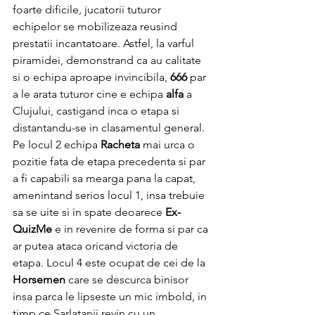
foarte dificile, jucatorii tuturor 
echipelor se mobilizeaza reusind 
prestatii incantatoare. Astfel, la varful 
piramidei, demonstrand ca au calitate 
si o echipa aproape invincibila, 
666 
par 
a le arata tuturor cine e echipa 
alfa 
a 
Clujului, castigand inca o etapa si 
distantandu-se in clasamentul general. 
Pe locul 2 echipa 
Racheta
 mai urca o 
pozitie fata de etapa precedenta si par 
a fi capabili sa mearga pana la capat, 
amenintand serios locul 1, insa trebuie 
sa se uite si in spate deoarece 
Ex-
QuizMe
 e in revenire de forma si par ca 
ar putea ataca oricand victoria de 
etapa. Locul 4 este ocupat de cei de la  
Horsemen
 care se descurca binisor 
insa parca le lipseste un mic imbold, in 
timp ce Sarlatanii revin cu un 