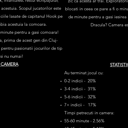
 inlantuiesc restul echipajului(
zic ca acesta ar trai. Explorato
 acestuia. Scopul jucatorilor este
blocati in ceea ce pare a fi o mi
diciile lasate de capitanul Hook pe
de minute pentru a gasi iesirea d
abia acestuia la comoara.
Dracula? Camera es
e minute pentru a gasi comoara!
 prima de acest gen din Cluj-
pentru pasionatii jocurilor de tip
si nu numai!
I CAMERA
STATIST
Au terminat jocul cu:
0-2 indicii - 20%
3-4 indicii - 31%
5-6 indicii - 32%
7+ indicii - 17%
Timpi petrecuti in camera:
55-60 minute - 2.56%