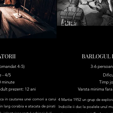
ATORII
BARLOGUL 
comandat 4-5)
3-6 persoan
e - 4/5
Dific
0 minute
Timp jo
dult prezent: 12 ani
Varsta minima fara 
a in cautarea unei comori a carui
4 Martie 1952 un grup de explora
n larg corabia e atacata de pirati
Indiciile ii duc la poalele unul m