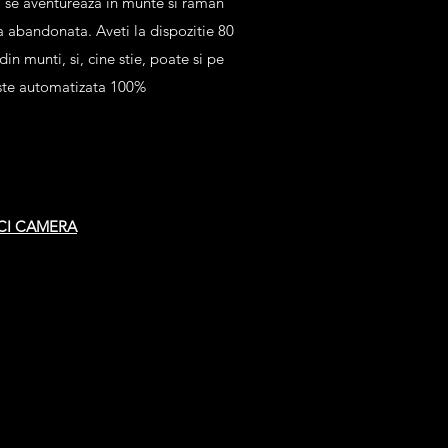
rii se aventureaza in munte si raman
na abandonata. Aveti la dispozitie 80
in munti, si, cine stie, poate si pe
te automatizata 100%
ICI CAMERA