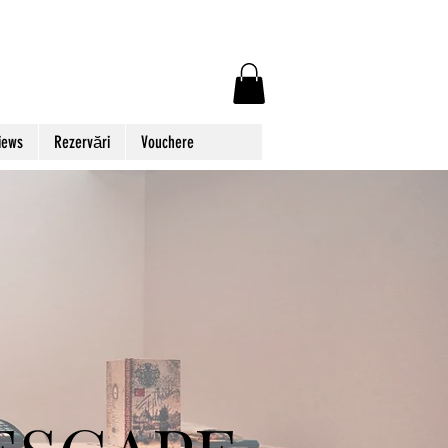
iews
Rezervări
Vouchere