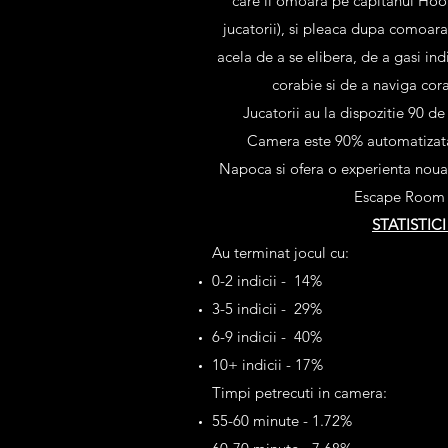
care il omoara pe capitanul Hook,
jucatorii), si pleaca dupa comoara
acela de a se elibera, de a gasi in
corabie si de a naviga cor
Jucatorii au la dispozitie 90 d
Camera este 90% automatizata,
Napoca si ofera o experienta noua 
Escape Room 
STATISTIC
Au terminat jocul cu:
0-2 indicii - 14%
3-5 indicii - 29%
6-9 indicii - 40%
10+ indicii - 17%
Timpi petrecuti in camera:
55-60 minute - 1.72%