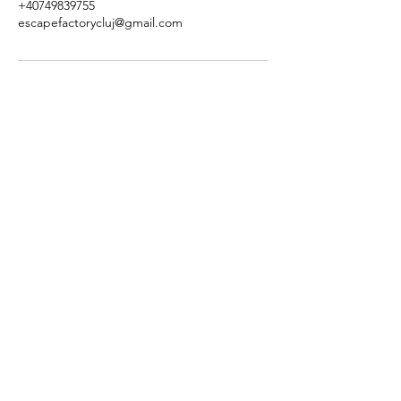
+40749839755
escapefactorycluj@gmail.com
Escape Factory Cluj-
Napoca
Escape Factory