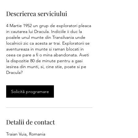
Descrierea serviciului
4 Martie 1952 un grup de exploratori pleaca
in cautarea lui Dracula. Indiciile ii duc la
poalele unul munte din Transilvania unde
localnicii zic ca acesta ar trai. Exploratorii se
aventureaza in munte si raman blocati in
ceea ce pare a fi o mina abandonata. Aveti
la dispozitie 80 de minute pentru a gasi
iesirea din munti, si, cine stie, poate si pe
Dracula?
Solicită programare
Detalii de contact
Traian Vuia, Romania